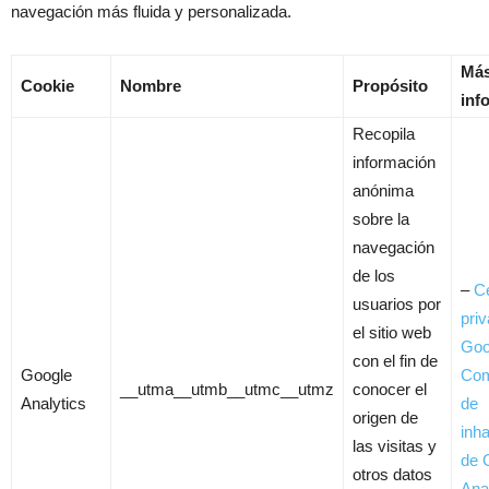
navegación más fluida y personalizada.
Má
Cookie
Nombre
Propósito
inf
Recopila
información
anónima
sobre la
navegación
de los
–
C
usuarios por
pri
el sitio web
Goo
con el fin de
Google
Com
__utma__utmb__utmc__utmz
conocer el
Analytics
de
origen de
inha
las visitas y
de 
otros datos
Ana