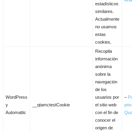
estadísticos
similares.
Actualmente
no usamos
estas
cookies.
Recopila
información
anónima
sobre la
navegación
de los
WordPress
usuarios por
–
Po
y
__qtamctestCookie
el sitio web
pri
Automattic
con el fin de
Qua
conocer el
origen de