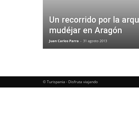
Un recorrido por la arq
mudéjar en Aragón
Juan Carlos Parra
-
31 agosto 2013
© Turispania - Disfruta viajando