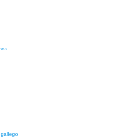
pona
 gallego