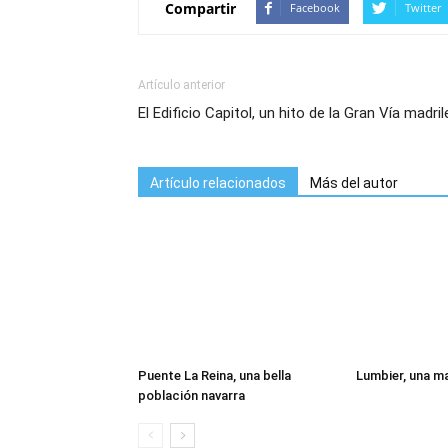
Compartir
Facebook
Twitter
Artículo anterior
El Edificio Capitol, un hito de la Gran Vía madri
Artículo relacionados
Más del autor
Puente La Reina, una bella
Lumbier, una ma
población navarra