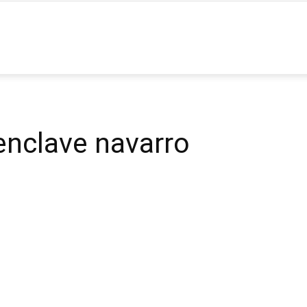
ia
 enclave navarro