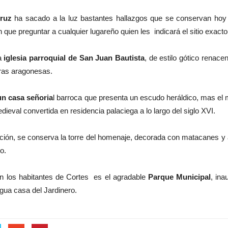
Cruz
ha sacado a la luz bastantes hallazgos que se conservan ho
 que preguntar a cualquier lugareño quien les indicará el sitio exacto
a
iglesia parroquial de San Juan Bautista
, de estilo gótico renace
rras aragonesas.
un casa señoria
l barroca que presenta un escudo heráldico, mas el 
ieval convertida en residencia palaciega a lo largo del siglo XVI.
lación, se conserva la torre del homenaje, decorada con matacanes
o.
en los habitantes de Cortes es el agradable
Parque Municipal
, in
igua casa del Jardinero.