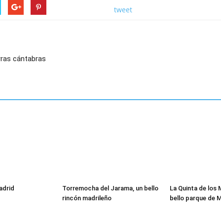
tweet
rras cántabras
adrid
Torremocha del Jarama, un bello
La Quinta de los 
rincón madrileño
bello parque de 