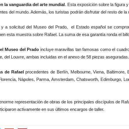
n la vanguardia del arte mundial
. Esta exposición sobre la figura 
tes del mundo. Además, los turistas podrán disfrutar del resto de la
y a solicitud del Museo del Prado, el Estado español se comprom
n esta muestra sobre Rafael. La suma de esa garantía ronda el bill
 el Museo del Prado
incluye maravillas tan famosas como el cuadro 
ne, del Louvre, ambas incluidas en el anexo de 58 piezas aseguradas.
as de Rafael
procedentes de Berlín, Melbourne, Viena, Baltimore,
i, Florencia, Nápoles, Parma, Amsterdam, Chatsworth, Edimburgo, 
 enorme representación de obras de los principales discípulos de Ra
articiparon activamente en sus últimos encargos de taller.