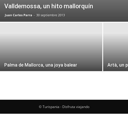
Valldemossa, un hito mallorquín
Juan Carlos Parra
-
30 septiembre 2013
Palma de Mallorca, una joya balear
Artà, un 
© Turispania - Disfruta viajando