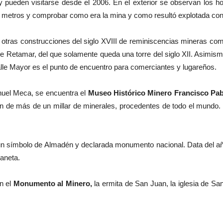
y pueden visitarse desde el 2006. En el exterior se observan los h
0 metros y comprobar como era la mina y como resultó explotada con
ar otras construcciones del siglo XVIII de reminiscencias mineras co
o de Retamar, del que solamente queda una torre del siglo XII. Asim
calle Mayor es el punto de encuentro para comerciantes y lugareños.
nuel Meca, se encuentra el
Museo Histórico Minero Francisco Pa
ión de más de un millar de minerales, procedentes de todo el mundo.
n símbolo de Almadén y declarada monumento nacional. Data del año
laneta.
n el
Monumento al Minero,
la ermita de San Juan, la iglesia de Sa