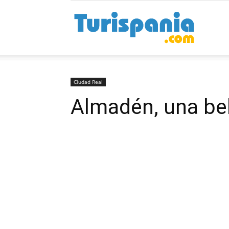
Turispan
Ciudad Real
Almadén, una be