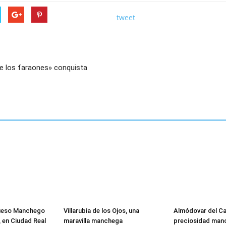
tweet
de los faraones» conquista
Queso Manchego
Villarubia de los Ojos, una
Almódovar del C
 en Ciudad Real
maravilla manchega
preciosidad man