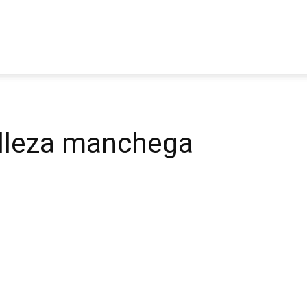
ia
lleza manchega