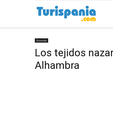
Turispan
Granada
Los tejidos naza
Alhambra