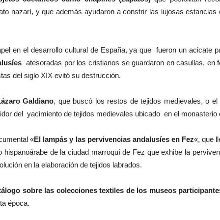
ato nazarí, y que además ayudaron a constrir las lujosas estancias
l en el desarrollo cultural de España, ya que fueron un acicate p
lusíes
atesoradas por los cristianos se guardaron en casullas, en fo
tas del siglo XIX evitó su destrucción.
Lázaro Galdiano
, que buscó los restos de tejidos medievales, o 
ridor del yacimiento de tejidos medievales ubicado en el monasteri
ocumental «
El lampás y las pervivencias andalusíes en Fez
«, que l
o hispanoárabe de la ciudad marroquí de Fez que exhibe la pervivenc
lución en la elaboración de tejidos labrados.
álogo sobre las colecciones textiles de los museos participante
sta época.