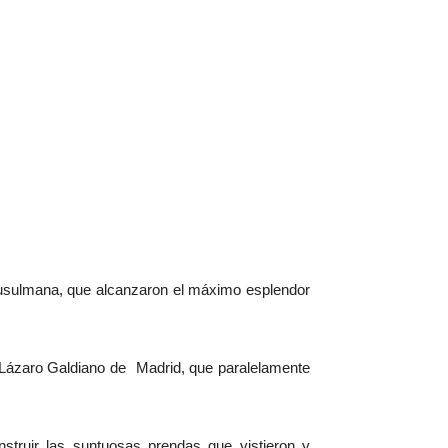
sulmana, que alcanzaron el máximo esplendor
 Lázaro Galdiano de Madrid, que paralelamente
nstruir las suntuosas prendas que vistieron y