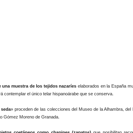
una muestra de los tejidos nazaríes
elaborados en la España mu
á contemplar el único telar hispanoárabe que se conserva.
a seda
» proceden de las colecciones del Museo de la Alhambra, del
ituto Gómez Moreno de Granada.
bjetos coetáneos como chapines (zapatos)
que posibilitan reco