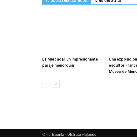
Artículo relacionados
Más del autor
Es Mercadal, un impresionante
Una exposición 
paraje menorquín
escultor France
Museo de Men
© Turispania - Disfruta viajando