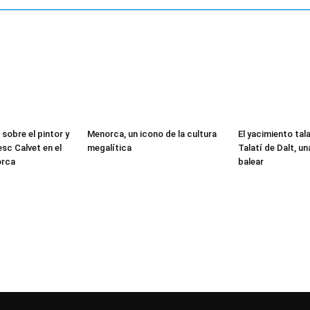
sobre el pintor y
Menorca, un icono de la cultura
El yacimiento tal
sc Calvet en el
megalítica
Talatí de Dalt, un
orca
balear