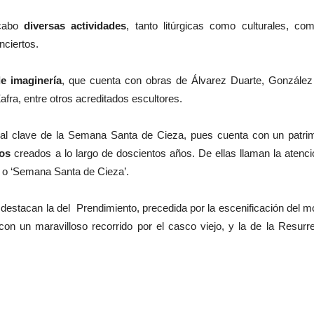
 cabo
diversas actividades
, tanto litúrgicas como culturales, co
nciertos.
de imaginería
, que cuenta con obras de Álvarez Duarte, Gonzále
ra, entre otros acreditados escultores.
ral clave de la Semana Santa de Cieza, pues cuenta con un patr
os
creados a lo largo de doscientos años. De ellas llaman la atenc
’ o ‘Semana Santa de Cieza’.
destacan la del Prendimiento, precedida por la escenificación del mo
 con un maravilloso recorrido por el casco viejo, y la de la Resurr