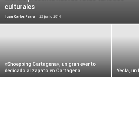
culturales
Juan Carlos Parra
-
23 junio 2014
«Shoepping Cartagena», un gran evento
dedicado al zapato en Cartagena
Yecla, un