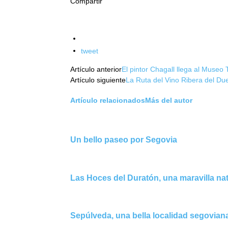
Compartir
Facebook
Twitter
tweet
Artículo anterior
El pintor Chagall llega al Museo
Artículo siguiente
La Ruta del Vino Ribera del Du
Artículo relacionados
Más del autor
Un bello paseo por Segovia
Las Hoces del Duratón, una maravilla na
Sepúlveda, una bella localidad segovian