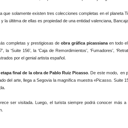
a que solamente existen tres colecciones completas en el planeta T
o y la últitma de ellas es propiedad de una entidad valenciana, Bancaj
ás completas y prestigiosas de
obra gráfica picassiana
en todo e
7’, la ‘Suite 156’, la ‘Caja de Remordimientos’, ‘Fumadores’, ‘Retr
trados por el genial artista español.
 etapa final de la obra de Pablo Ruiz Picasso
. De este modo, en p
o del arte, llega a Segovia la magnífica muestra «Picasso. Suite 1
da.
erece ser visitada. Luego, el turista siempre podrá conocer más a 
n.