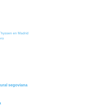
 Thyssen en Madrid
ero
tural segoviana
a