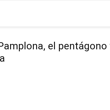
ia
Pamplona, el pentágono 
ra